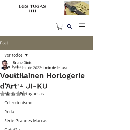
Post
Ver todos
Bruno Dinis
Ver todos
9 de dez. de 2022
1 min de leitura
Voultilainen Horlogerie
Invenções
d'Art - JI-KU
Restauro
Marcas Portuguesas
Avaliado com NaN de 5 estrelas.
Coleccionismo
Roda
Série Grandes Marcas
Opinião