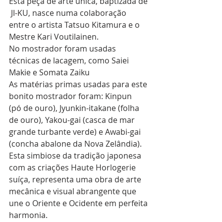
Esta peça de arte única, baptizada de 
 JI-KU, nasce numa colaboração 
entre o artista Tatsuo Kitamura e o 
Mestre Kari Voutilainen.
No mostrador foram usadas 
técnicas de lacagem, como Saiei 
Makie e Somata Zaiku
As matérias primas usadas para este 
bonito mostrador foram: Kinpun
(pó de ouro), Jyunkin-itakane (folha 
de ouro), Yakou-gai (casca de mar 
grande turbante verde) e Awabi-gai 
(concha abalone da Nova Zelândia).
Esta simbiose da tradição japonesa 
com as criações Haute Horlogerie 
suíça, representa uma obra de arte 
mecânica e visual abrangente que 
une o Oriente e Ocidente em perfeita 
harmonia.