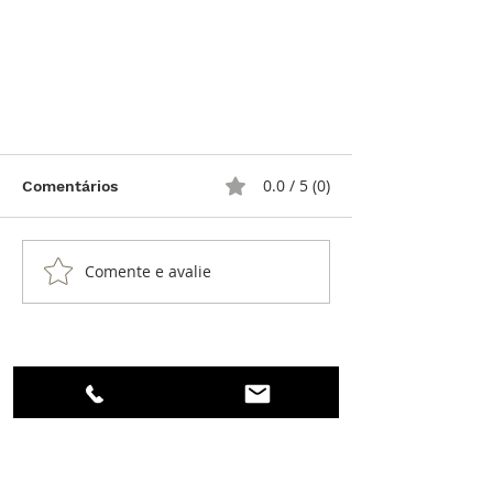
0.0 / 5 (0)
Comentários
Comente e avalie
Grand Prix d'Horlogerie de
Genève (GPHG) - Os
Vencedores
Login