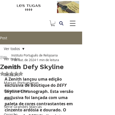
Post
Ver todos
Instituto Português de Relojoaria
Ver todos
7 de out. de 2024
1 min de leitura
Zenith Defy Skyline
Invenções
Avaliado com NaN de 5 estrelas.
Restauro
A Zenith lançou uma edição 
Marcas Portuguesas
exclusiva de Boutique do 
DEFY 
Coleccionismo
Skyline Chronograph. Esta versão 
exclusiva foi lançada com uma 
Roda
paleta de cores contrastantes em 
Série Grandes Marcas
cinzento ardósia e dourado. O 
Opinião