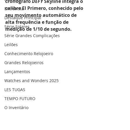
cronógrafo 
DEFY 
Skyline integra o 
calibre El Primero, conhecido pelo 
Entrevista
seu movimento automático de 
Destaque Principal
alta frequência e função de 
Série Solares
medição de 1/10 de segundo.
Série Grandes Complicações
Leilões
Conhecimento Relojoeiro
Grandes Relojoeiros
Lançamentos
Watches and Wonders 2025
LES TUGAS
TEMPO FUTURO
O Inventário