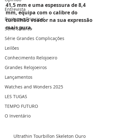
41,5 mm e uma espessura de 8,4 
Entrevista
mm, equipa com o calibre do 
Destaque Principal
turbilhão voador na sua expressão 
mais pura. 
Série Solares
Série Grandes Complicações
Leilões
Conhecimento Relojoeiro
Grandes Relojoeiros
Lançamentos
Watches and Wonders 2025
LES TUGAS
TEMPO FUTURO
O Inventário
Ultrathin Tourbillon Skeleton Ouro 