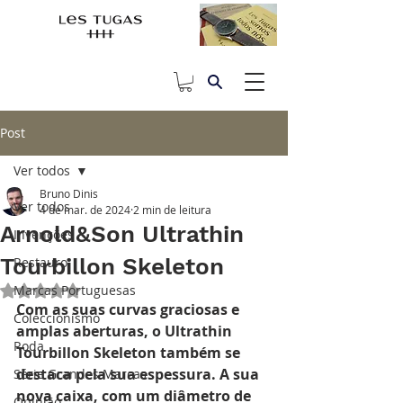
Post
Ver todos
Bruno Dinis
Ver todos
4 de mar. de 2024
2 min de leitura
Arnold&Son Ultrathin
Invenções
Tourbillon Skeleton
Restauro
Marcas Portuguesas
Avaliado com NaN de 5 estrelas.
Com as suas curvas graciosas e 
Coleccionismo
amplas aberturas, o Ultrathin 
Roda
Tourbillon Skeleton também se 
destaca pela sua espessura. A sua 
Série Grandes Marcas
nova caixa, com um diâmetro de 
Opinião