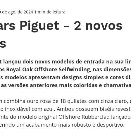
0 de ago. de 2024
1 min de leitura
taque Principal
Série Solares
Série Grandes Complicaç
s Piguet - 2 novos
randes Relojoeiros
Lançamentos
Watches and Wonder
s
de 5 estrelas.
io
 lançou dois novos modelos de entrada na sua li
vos Royal Oak Offshore Selfwinding, nas dimensõe
s modelos apresentam designs simples e cores dis
as versões anteriores mais coloridas e chamativa
combina ouro rosa de 18 quilates com cinza claro, 
ço inoxidável com azul. Ambos possuem biséis revest
ente do modelo original Offshore Rubberclad lançado
erindo um acabamento mais robusto e desportivo.