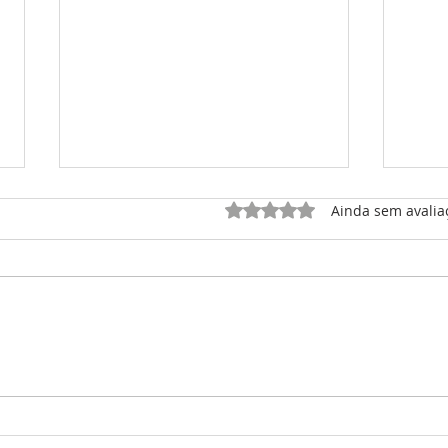
Avaliado com 0 de 5 estrel
Ainda sem avalia
Audemars Piguet - Royal
Only
Oak Perpetual Calendar
Oak 
Cactus Jack
Tour