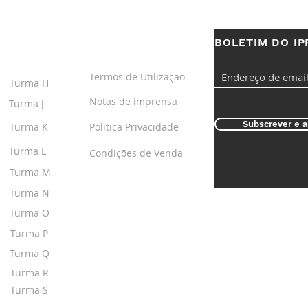
BOLETIM DO IP
S
LINKS ÚTEIS
Termos de Utilização
Turma H
Notas de imprensa
Turma J
Subscrever e a
Turma K
Politica Privacidade
Turma L
Condições de Venda
Turma M
Turma N
Turma O
Turma P
Turma Q
Turma R
Turma S