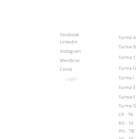
SOBRE O IPR
TURMA
Facebook
Turma A
Linkedin
Turma B
Instagram
Turma C
Membros
Turma D
Conta
Turma I
Login
Turma E
Turma F
Turma G
CR - TA
RG - TA
RG - TB
RG - TC