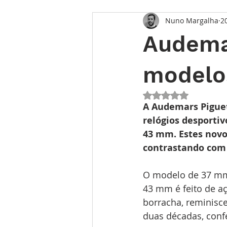
Nuno Margalha
2
Opinião
Entrevista
Des
Audemar
Conhecimento Relojoeiro
G
modelo
Avaliado com NaN 
TEMPO FUTURO
O Inventár
A Audemars Piguet
relógios desporti
43 mm. Estes novo
contrastando com 
O modelo de 37 mm 
43 mm é feito de a
borracha, reminisc
duas décadas, conf