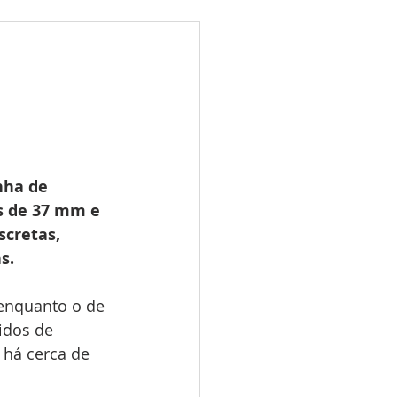
ões
Leilões
s 2025
LES TUGAS
nha de 
s de 37 mm e 
cretas, 
s.
enquanto o de 
idos de 
 há cerca de 