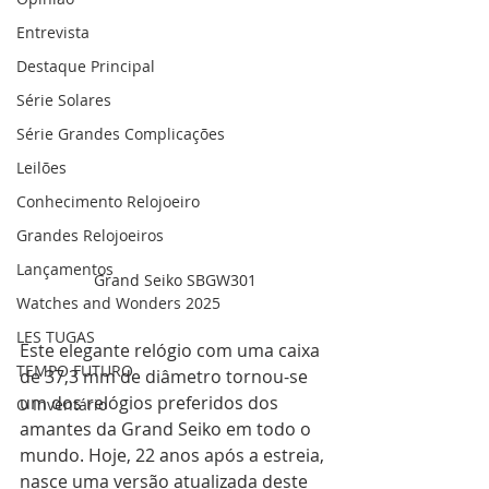
Entrevista
Destaque Principal
Série Solares
Série Grandes Complicações
Leilões
Conhecimento Relojoeiro
Grandes Relojoeiros
Lançamentos
Grand Seiko SBGW301
Watches and Wonders 2025
LES TUGAS
Este elegante relógio com uma caixa 
TEMPO FUTURO
de 37,3 mm de diâmetro tornou-se 
um dos relógios preferidos dos 
O Inventário
amantes da Grand Seiko em todo o 
mundo. Hoje, 22 anos após a estreia, 
nasce uma versão atualizada deste 