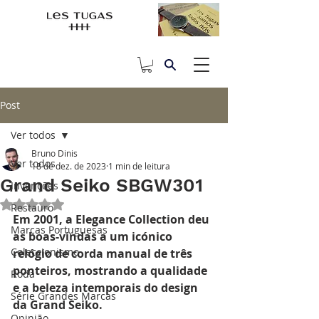
Post
Ver todos
Bruno Dinis
Ver todos
18 de dez. de 2023
1 min de leitura
Grand Seiko SBGW301
Invenções
Avaliado com NaN de 5 estrelas.
Restauro
Em 2001, a Elegance Collection deu 
Marcas Portuguesas
as boas-vindas a um icónico 
Coleccionismo
relógio de corda manual de três 
ponteiros, mostrando a qualidade 
Roda
e a beleza intemporais do design 
Série Grandes Marcas
da Grand Seiko. 
Opinião