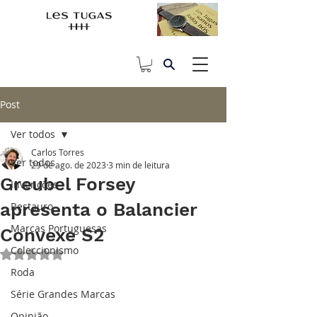
Post
Ver todos
Carlos Torres
Ver todos
29 de ago. de 2023
3 min de leitura
Greubel Forsey
Invenções
apresenta o Balancier
Restauro
Marcas Portuguesas
Convexe S2
Coleccionismo
Avaliado com NaN de 5 estrelas.
Roda
Série Grandes Marcas
Opinião