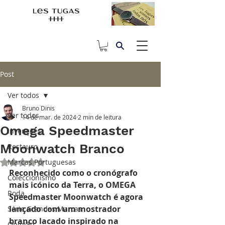
Post
Ver todos
Bruno Dinis
Ver todos
14 de mar. de 2024
2 min de leitura
Omega Speedmaster
Invenções
Moonwatch Branco
Restauro
Marcas Portuguesas
Avaliado com NaN de 5 estrelas.
Reconhecido como o cronógrafo 
Coleccionismo
mais icónico da Terra, o OMEGA 
Roda
Speedmaster Moonwatch é agora 
lançado com um mostrador 
Série Grandes Marcas
branco lacado inspirado na 
Opinião