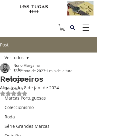
Post
Ver todos
Nuno Margalha
Ver todos
28 de nov. de 2023
1 min de leitura
Relojoeiros
Invenções
Atualizado:
8 de jan. de 2024
Restauro
Avaliado com NaN de 5 estrelas.
Marcas Portuguesas
Coleccionismo
Roda
Série Grandes Marcas
Opinião