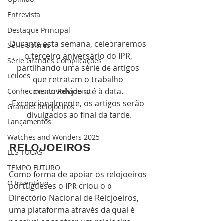
Entrevista
Destaque Principal
Durante esta semana, celebraremos 
Série Solares
o terceiro aniversário do IPR, 
Série Grandes Complicações
partilhando uma série de artigos 
Leilões
que retratam o trabalho 
desenvolvido até à data. 
Conhecimento Relojoeiro
Excepcionalmente, os artigos serão 
Grandes Relojoeiros
divulgados ao final da tarde.
Lançamentos
Watches and Wonders 2025
RELOJOEIROS
LES TUGAS
TEMPO FUTURO
Como forma de apoiar os relojoeiros 
O Inventário
portugueses o IPR criou o o 
Directório Nacional de Relojoeiros, 
uma plataforma através da qual é 