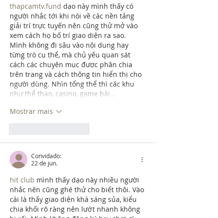
thapcamtv.fund
 dạo này mình thấy có 
người nhắc tới khi nói về các nền tảng 
giải trí trực tuyến nên cũng thử mở vào 
xem cách họ bố trí giao diện ra sao. 
Mình không đi sâu vào nội dung hay 
từng trò cụ thể, mà chủ yếu quan sát 
cách các chuyên mục được phân chia 
trên trang và cách thông tin hiển thị cho 
người dùng. Nhìn tổng thể thì các khu 
như thể thao, casino, game bài…
Mostrar mais
Curtir
Responder
Convidado:
22 de jun.
hit club
 mình thấy dạo này nhiều người 
nhắc nên cũng ghé thử cho biết thôi. Vào 
cái là thấy giao diện khá sáng sủa, kiểu 
chia khối rõ ràng nên lướt nhanh không 