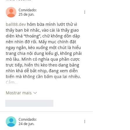
Convidado:
25 de jun.
ball88.dev
 hôm bữa mình lướt thử vì 
thấy bạn bè nhắc, vào cái là thấy giao 
diện khá “thoáng”, chữ không dồn dập 
nên nhìn đỡ rối. Mấy mục chính đặt 
ngay ngắn, kéo xuống một chút là hiểu 
trang chia nội dung kiểu gì, không phải 
mò lâu. Mình có nghía qua phần cược 
trực tiếp, hiển thị kèo theo dạng bảng 
nhìn khá dễ bắt nhịp, đang xem diễn 
biến mà không cần bấm qua lại nhiều. 
Cảm…
Mostrar mais
Curtir
Responder
Convidado:
24 de jun.