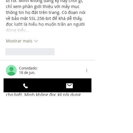
bị rối. Mình không đăng ký hay chơi gì, 
chỉ xem phần giới thiệu với mấy mục 
thông tin họ đặt trên trang. Có đoạn nói 
về bảo mật SSL 256-bit để khá dễ thấy, 
đọc lướt là hiểu họ muốn trấn an người 
dùng kiểu…
Mostrar mais
Curtir
Responder
Convidado:
18 de jun.
luongsontv.llc
 hôm trước mình thấy bạn 
bè nhắc nên cũng tò mò vào nghía thử 
cho biết. Mình không đọc kỹ nội dung 
đâu, chủ yếu xem giao diện với cách họ 
sắp xếp trang thôi. Ấn tượng đầu là nhìn 
khá thoáng, chữ không bị dày đặc nên 
lướt nhanh vẫn nắm được ý chính. Mấy 
phần nội dung được chia thành từng 
khối rõ ràng, kéo xuống không bị rối mắt 