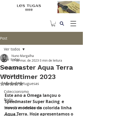
Post
Ver todos
Nuno Margalha
Ver todos
17 de mai. de 2023
3 min de leitura
Seamaster Aqua Terra
Invenções
Worldtimer 2023
Restauro
Marcas Portuguesas
Avaliado com NaN de 5 estrelas.
Coleccionismo
Este ano a Omega lançou o  
Roda
Speedmaster Super Racing  e 
novos modelos da colorida linha 
Série Grandes Marcas
Aqua Terra. Hoje apresentamos o 
Opinião