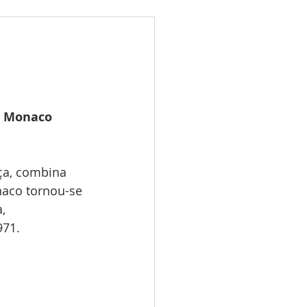
ões
Leilões
s 2025
LES TUGAS
o Monaco 
ça, combina 
naco tornou-se 
, 
971.