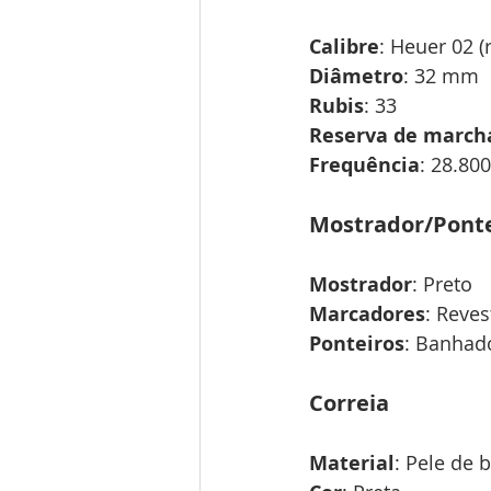
Calibre
: Heuer 02 (
Diâmetro
: 32 mm
Rubis
: 33
Reserva de march
Frequência
: 28.800
Mostrador/Ponte
Mostrador
: Preto
Marcadores
: Reve
Ponteiros
: Banhad
Correia
Material
: Pele de 