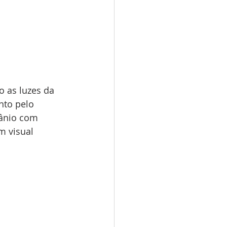
 as luzes da 
nto pelo 
ânio com 
m visual 