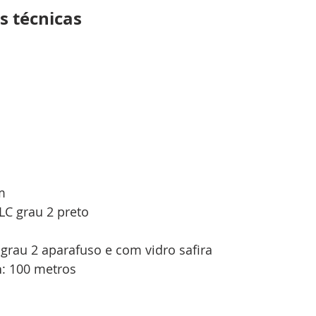
s técnicas
m
DLC grau 2 preto
 grau 2 aparafuso e com vidro safira
a
: 100 metros