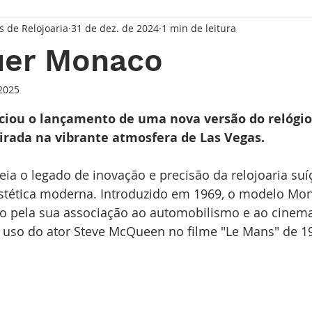
s de Relojoaria
31 de dez. de 2024
1 min de leitura
taque Principal
Série Solares
Série Grandes Complicaç
uer Monaco
randes Relojoeiros
Lançamentos
Watches and Wonder
 2025
de 5 estrelas.
ciou o lançamento de uma nova versão do relógi
irada na vibrante atmosfera de Las Vegas.
io
a o legado de inovação e precisão da relojoaria suí
estética moderna. Introduzido em 1969, o modelo Mo
o pela sua associação ao automobilismo e ao cinema
 uso do ator Steve McQueen no filme "Le Mans" de 1