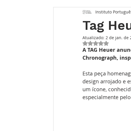
Instituto Portuguê
Opinião
Entrevista
Des
Tag He
Conhecimento Relojoeiro
G
Atualizado:
2 de jan. de
Avaliado com NaN 
A TAG Heuer anun
Chronograph, insp
TEMPO FUTURO
O Inventár
Esta peça homenagei
design arrojado e 
um ícone, conhecid
especialmente pelo