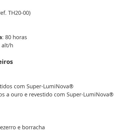
ref. TH20-00)
a
: 80 horas
 alt/h
iros
stidos com Super-LumiNova®
os a ouro e revestido com Super-LumiNova®
bezerro e borracha