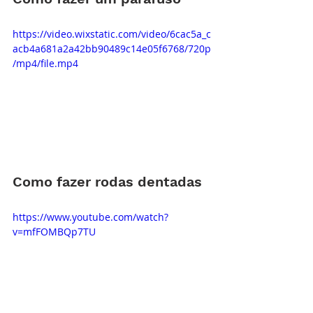
https://video.wixstatic.com/video/6cac5a_c
acb4a681a2a42bb90489c14e05f6768/720p
/mp4/file.mp4
Como fazer rodas dentadas
https://www.youtube.com/watch?
v=mfFOMBQp7TU