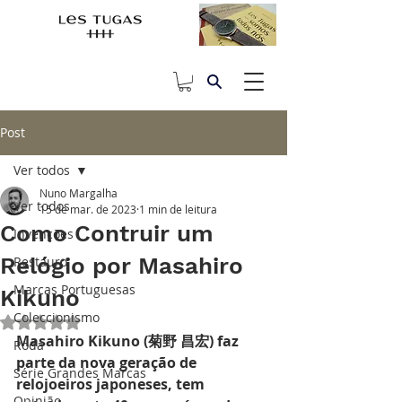
Post
Ver todos
Nuno Margalha
Ver todos
15 de mar. de 2023
1 min de leitura
Como Contruir um
Invenções
Relógio por Masahiro
Restauro
Marcas Portuguesas
Kikuno
Coleccionismo
Avaliado com NaN de 5 estrelas.
Masahiro Kikuno (菊野 昌宏) faz 
Roda
parte da nova geração de 
Série Grandes Marcas
relojoeiros japoneses, tem 
Opinião