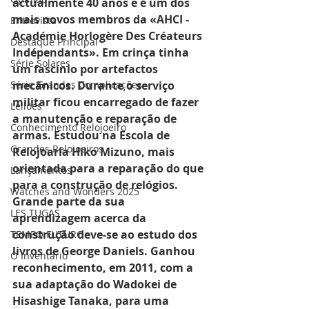
actualmente 40 anos e é um dos 
mais novos membros da «
AHCI - 
Entrevista
Académie Horlogère Des Créateurs 
Destaque Principal
Indépendants». Em crinça tinha 
Série Solares
um fascínio por artefactos 
Série Grandes Complicações
mecânicos. Durante o serviço 
militar ficou encarregado de fazer 
Leilões
a manutenção e reparação de 
Conhecimento Relojoeiro
armas. Estudou na Escola de 
Grandes Relojoeiros
Relojoaria Hiko Mizuno, mais 
orientada para a reparação do que 
Lançamentos
para a construção de relógios. 
Watches and Wonders 2025
Grande parte da sua 
LES TUGAS
aprendizagem acerca da 
construção deve-se ao estudo dos 
TEMPO FUTURO
livros de George Daniels. Ganhou 
O Inventário
reconhecimento, em 2011, com a 
sua adaptação do Wadokei de 
Hisashige Tanaka, para uma 