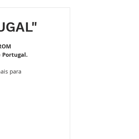
ões
Leilões
UGAL"
s 2025
LES TUGAS
FROM 
 Portugal. 
ais para 