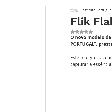
Instituto Portuguê
Opinião
Entrevista
Des
Flik F
Conhecimento Relojoeiro
G
Avaliado com NaN 
O novo modelo da s
PORTUGAL”, presta
TEMPO FUTURO
O Inventár
Este relógio suíço 
capturar a essência