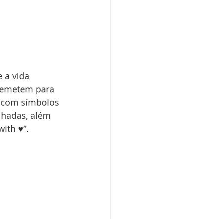
 a vida 
remetem para 
a com símbolos 
lhadas, além 
ith ♥”. 