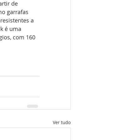
rtir de 
mo garrafas 
resistentes a 
ak é uma 
gios, com 160 
Ver tudo