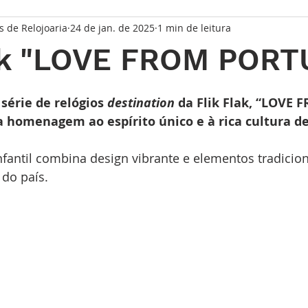
s de Relojoaria
24 de jan. de 2025
1 min de leitura
taque Principal
Série Solares
Série Grandes Complicaç
lak "LOVE FROM PORT
randes Relojoeiros
Lançamentos
Watches and Wonder
de 5 estrelas.
érie de relógios 
destination
 da Flik Flak, “LOVE 
 homenagem ao espírito único e à rica cultura de
io
infantil combina design vibrante e elementos tradicion
 do país. 