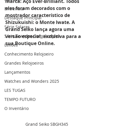
marca: Aço Ever-Brilliant. Todos 
eles foram decorados com o 
Entrevista
mostrador característico de 
Destaque Principal
Shizukuishi: o Monte Iwate. A 
Série Solares
Grand Seiko lança agora uma 
Série Grandes Complicações
versão especial, exclusiva para a 
sua Boutique Online.
Leilões
Conhecimento Relojoeiro
Grandes Relojoeiros
Lançamentos
Watches and Wonders 2025
LES TUGAS
TEMPO FUTURO
O Inventário
Grand Seiko SBGH345