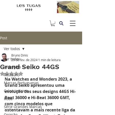
Post
Ver todos
Bruno Dinis
Ver todos
29 de fev. de 2024
1 min de leitura
Grand Seiko 44GS
Invenções
Avaliado com NaN de 5 estrelas.
Restauro
Na Watches and Wonders 2023, a 
Marcas Portuguesas
Grand Seiko apresentou uma 
Coleccionismo
evolução dos seus designs 44GS Hi-
Beat 36000 e Hi-Beat 36000 GMT, 
Roda
com cinco modelos que 
Série Grandes Marcas
ostentavam a mais recente liga da 
Opinião