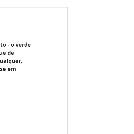
ões
Leilões
s 2025
LES TUGAS
o - o verde 
ue de 
ualquer, 
-se em 