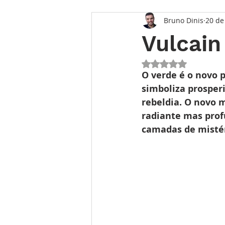
Bruno Dinis
20 de
Opinião
Entrevista
Des
Vulcain
Conhecimento Relojoeiro
G
Avaliado com NaN 
O verde é o novo p
simboliza prosper
rebeldia. O novo 
TEMPO FUTURO
O Inventár
radiante mas prof
camadas de mistér