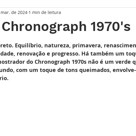
 mar. de 2024
1 min de leitura
taque Principal
Série Solares
Série Grandes Complicaç
 Chronograph 1970's
randes Relojoeiros
Lançamentos
Watches and Wonder
de 5 estrelas.
reto. Equilíbrio, natureza, primavera, renasciment
idade, renovação e progresso. Há também um toq
mostrador do Chronograph 1970s não é um verde q
io
undo, com um toque de tons queimados, envolve
io.