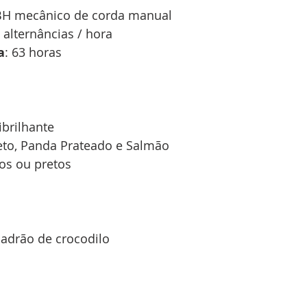
BH mecânico de corda manual
0 alternâncias / hora
a
: 63 horas
ibrilhante
reto, Panda Prateado e Salmão 
cos ou pretos
padrão de crocodilo