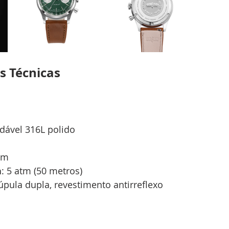
s Técnicas
idável 316L polido 
mm
a
: 5 atm (50 metros)
úpula dupla, revestimento antirreflexo