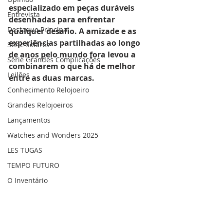
especializado em peças duráveis 
Entrevista
desenhadas para enfrentar 
Destaque Principal
qualquer desafio. A amizade e as 
experiências partilhadas ao longo 
Série Solares
de anos pelo mundo fora levou a 
Série Grandes Complicações
combinarem o que há de melhor 
Leilões
entre as duas marcas. 
Conhecimento Relojoeiro
Grandes Relojoeiros
Lançamentos
Watches and Wonders 2025
LES TUGAS
TEMPO FUTURO
O Inventário