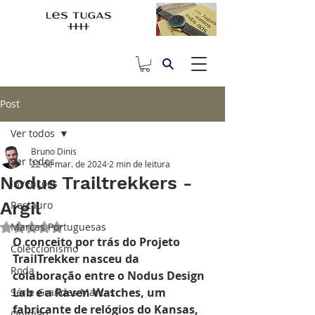
Post
Ver todos
Bruno Dinis
Ver todos
22 de mar. de 2024
2 min de leitura
Nodus Trailtrekkers -
Invenções
Argil
Restauro
Marcas Portuguesas
Avaliado com NaN de 5 estrelas.
O conceito por trás do Projeto 
Coleccionismo
TrailTrekker nasceu da 
Roda
colaboração entre o Nodus Design 
Lab e a Raven Watches, um 
Série Grandes Marcas
fabricante de relógios do Kansas, 
Opinião