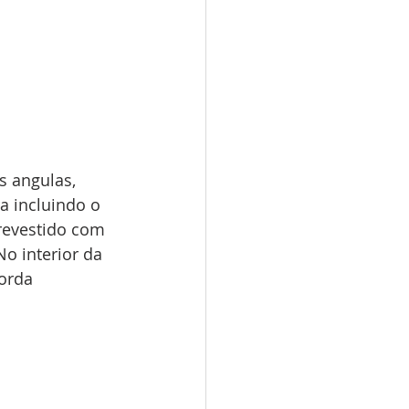
 angulas, 
 incluindo o 
 revestido com 
o interior da 
orda 