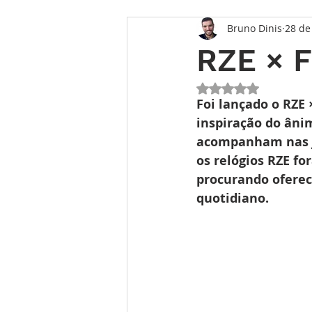
Bruno Dinis
28 de
Opinião
Entrevista
Des
RZE × F
Conhecimento Relojoeiro
G
Avaliado com NaN 
Foi lançado o RZE 
inspiração do âni
acompanham nas jo
TEMPO FUTURO
O Inventár
os relógios RZE f
procurando oferec
quotidiano. 