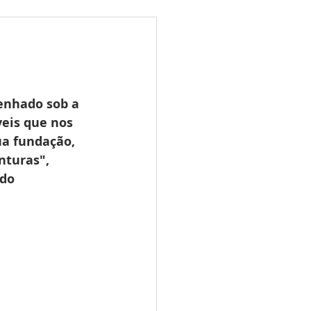
ões
Leilões
s 2025
LES TUGAS
enhado sob a 
eis que nos 
a fundação, 
nturas", 
do 