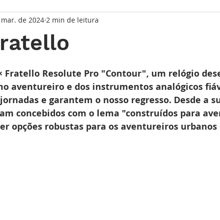
 mar. de 2024
2 min de leitura
taque Principal
Série Solares
Série Grandes Complicaç
ratello
randes Relojoeiros
Lançamentos
Watches and Wonder
de 5 estrelas.
× Fratello Resolute Pro "Contour", um relógio des
mo aventureiro e dos instrumentos analógicos fiáv
rnadas e garantem o nosso regresso. Desde a su
io
oram concebidos com o lema "construídos para ave
er opções robustas para os aventureiros urbanos 