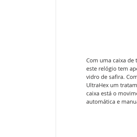
Com uma caixa de t
este relógio tem a
vidro de safira. Co
UltraHex um tratame
caixa está o movime
automática e manua