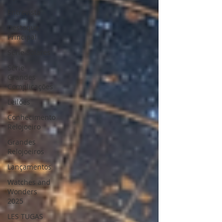
Entrevista
Destaque
Principal
Série Solares
Série
Grandes
Complicações
Leilões
Conhecimento
Relojoeiro
Grandes
Relojoeiros
Lançamentos
Watches and
Wonders
2025
LES TUGAS