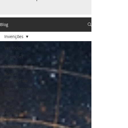
Blog
Invenções
Ver todos
Invenções
Restauro
Marcas
Portuguesas
Coleccionismo
Roda
Série
Grandes
Marcas
Opinião